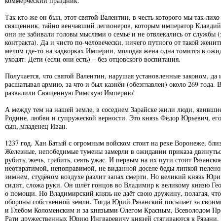
коммерческий праздник.
Так кто же он был, этот святой Валентин, в честь которого мы так лих
священник, тайно венчавший легионеров, которым император Клавдий 
они не забивали головы мыслями о семье и не отвлекались от службы (
контракта). Да и чисто по-человечески, ничего путного от такой жени
мечом где-то на задворках Империи, молодая жена одна томится в ожи
уходят. Дети (если они есть) – без отцовского воспитания.
Получается, что святой Валентин, нарушая установленные законом, да
расшатывал армию, за что и был казнён (обезглавлен) около 269 года. 
развалили Священную Римскую Империю!
А между тем на нашей земле, в соседнем Зарайске жили люди, явивши
Родине, любви и супружеской верности. Это князь Фёдор Юрьевич, его
сын, младенец Иван.
1237 год. Хан Батый с огромным войском стоит на реке Воронеже, близ
Железные, непобедимые тумены замерли в ожидании приказа двинуться
рубить, жечь, грабить, сеять ужас. И первым на их пути стоит Рязанск
неотвратимой, непоправимой, не виданной доселе беды липкой пеленой
зимнем, студёном воздухе разлит запах смерти. Но великий князь Юри
сидит, сложа руки. Он шлёт гонцов во Владимир к великому князю Ге
о помощи. Но Владимирский князь не даёт свою дружину, полагая, что
обороны собственной земли. Тогда Юрий Рязанский посылает за свои
и Глебом Коломенским и за князьями Олегом Красным, Всеволодом Пр
Рати дружественных Юрию Ингваревичу князей стягиваются к Рязани. Н