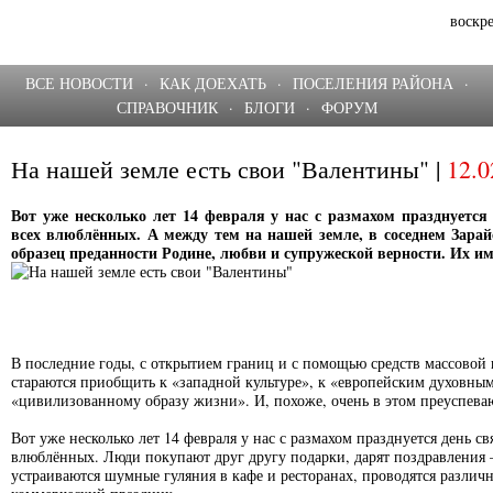
воскре
ВСЕ НОВОСТИ
·
КАК ДОЕХАТЬ
·
ПОСЕЛЕНИЯ РАЙОНА
·
СПРАВОЧНИК
·
БЛОГИ
·
ФОРУМ
На нашей земле есть свои "Валентины" |
12.0
Вот уже несколько лет 14 февраля у нас с размахом празднуется 
всех влюблённых. А между тем на нашей земле, в соседнем Зара
образец преданности Родине, любви и супружеской верности. Их име
В последние годы, с открытием границ и с помощью средств массовой
стараются приобщить к «западной культуре», к «европейским духовным
«цивилизованному образу жизни». И, похоже, очень в этом преуспева
Вот уже несколько лет 14 февраля у нас с размахом празднуется день св
влюблённых. Люди покупают друг другу подарки, дарят поздравления –
устраиваются шумные гуляния в кафе и ресторанах, проводятся различ