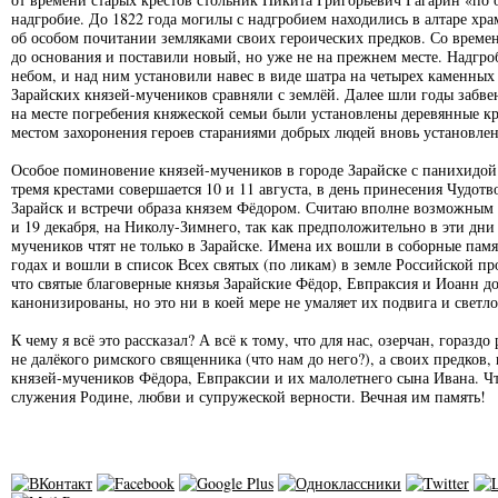
надгробие. До 1822 года могилы с надгробием находились в алтаре хра
об особом почитании земляками своих героических предков. Со времен
до основания и поставили новый, но уже не на прежнем месте. Надгро
небом, и над ним установили навес в виде шатра на четырех каменных
Зарайских князей-мучеников сравняли с землёй. Далее шли годы забвен
на месте погребения княжеской семьи были установлены деревянные кр
местом захоронения героев стараниями добрых людей вновь установле
Особое поминовение князей-мучеников в городе Зарайске с панихидой 
тремя крестами совершается 10 и 11 августа, в день принесения Чудот
Зарайск и встречи образа князем Фёдором. Считаю вполне возможным 
и 19 декабря, на Николу-Зимнего, так как предположительно в эти дни
мучеников чтят не только в Зарайске. Имена их вошли в соборные памя
годах и вошли в список Всех святых (по ликам) в земле Российской пр
что святые благоверные князья Зарайские Фёдор, Евпраксия и Иоанн д
канонизированы, но это ни в коей мере не умаляет их подвига и светл
К чему я всё это рассказал? А всё к тому, что для нас, озерчан, горазд
не далёкого римского священника (что нам до него?), а своих предков,
князей-мучеников Фёдора, Евпраксии и их малолетнего сына Ивана. Чт
служения Родине, любви и супружеской верности. Вечная им память!