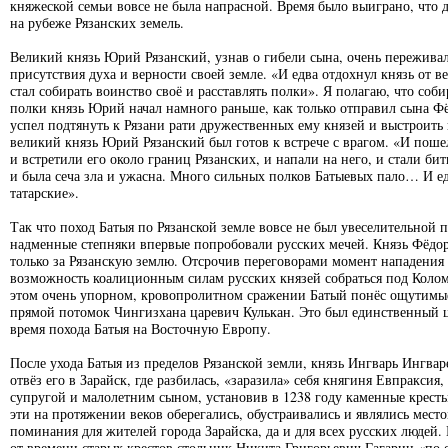
княжеской семьи вовсе не была напрасной. Время было выиграно, что 
на рубеже Рязанских земель.
Великий князь Юрий Рязанский, узнав о гибели сына, очень переживал,
присутствия духа и верности своей земле. «И едва отдохнул князь от в
стал собирать воинство своё и расставлять полки». Я полагаю, что соби
полки князь Юрий начал намного раньше, как только отправил сына Фё
успел подтянуть к Рязани рати дружественных ему князей и выстроить 
великий князь Юрий Рязанский был готов к встрече с врагом. «И поше
и встретили его около границ Рязанских, и напали на него, и стали би
и была сеча зла и ужасна. Много сильных полков Батыевых пало… И е
татарские».
Так что поход Батыя по Рязанской земле вовсе не был увеселительной 
надменные степняки впервые попробовали русских мечей. Князь Фёдо
только за Рязанскую землю. Отсрочив переговорами момент нападения 
возможность коалиционным силам русских князей собраться под Колом
этом очень упорном, кровопролитном сражении Батый понёс ощутимые
прямой потомок Чингизхана царевич Кулькан. Это был единственный 
время похода Батыя на Восточную Европу.
После ухода Батыя из пределов Рязанской земли, князь Ингварь Ингвар
отвёз его в Зарайск, где разбилась, «заразила» себя княгиня Евпраксия
супругой и малолетним сыном, установив в 1238 году каменные крест
эти на протяжении веков оберегались, обустраивались и являлись мест
поминания для жителей города Зарайска, да и для всех русских людей.
от времени старых крестов стольник Никита Григорьевич Гагарин «по