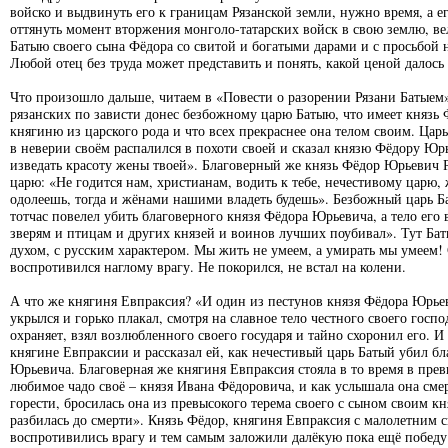
войско и выдвинуть его к границам Рязанской земли, нужно время, а его
оттянуть момент вторжения монголо-татарских войск в свою землю, в
Батыю своего сына Фёдора со свитой и богатыми дарами и с просьбой н
Любой отец без труда может представить и понять, какой ценой далос
Что произошло дальше, читаем в «Повести о разорении Рязани Батыем
рязанских по зависти донес безбожному царю Батыю, что имеет князь
княгиню из царского рода и что всех прекраснее она телом своим. Цар
в неверии своём распалился в похоти своей и сказал князю Фёдору Юр
изведать красоту жены твоей». Благоверный же князь Фёдор Юрьевич Р
царю: «Не годится нам, христианам, водить к тебе, нечестивому царю, 
одолеешь, тогда и жёнами нашими владеть будешь». Безбожный царь Ба
тотчас повелел убить благоверного князя Фёдора Юрьевича, а тело его 
зверям и птицам и других князей и воинов лучших поубивал». Тут Бат
духом, с русским характером. Мы жить не умеем, а умирать мы умеем!
воспротивился наглому врагу. Не покорился, не встал на колени.
А что же княгиня Евпраксия? «И один из пестунов князя Фёдора Юрье
укрылся и горько плакал, смотря на славное тело честного своего госпо
охраняет, взял возлюбленного своего государя и тайно схоронил его. 
княгине Евпраксии и рассказал ей, как нечестивый царь Батый убил бл
Юрьевича. Благоверная же княгиня Евпраксия стояла в то время в пре
любимое чадо своё – князя Ивана Фёдоровича, и как услышала она см
горести, бросилась она из превысокого терема своего с сыном своим 
разбилась до смерти». Князь Фёдор, княгиня Евпраксия с малолетним
воспротивились врагу и тем самым заложили далёкую пока ещё победу