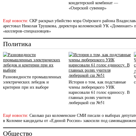
кондитерский комбинат —
«Озерский сувенир»
Ещё новости:
СКР раскрыл убийство мэра Озёрского района Владислав
арестовал Николая Трушкова, директора коломенской УК «Доминант» п
«киллеров-спецназовцев»
Политика
Разновидности промышленных
электрических лебедок и
История о том, как подставные
с
критерии при их выборе
члены люберецкого УИК
нарисовали 61 голос единоссу. В
главных ролях учителя
люберцкой сш №51
Ещё новости:
Сколько раз коломенские СМИ писали о выборах депутато
в Коломне кандидаты от «Единой России» закосили под самовыдвиже
Общество