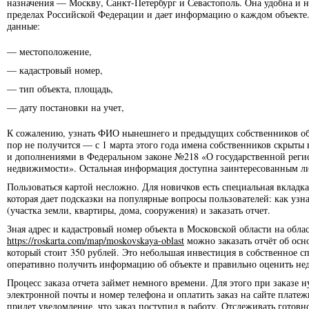
назначения — Москву, Санкт-Петербург и Севастополь. Она удобна и н
пределах Российской Федерации и дает информацию о каждом объекте. 
данные:
— местоположение,
— кадастровый номер,
— тип объекта, площадь,
— дату постановки на учет,
К сожалению, узнать ФИО нынешнего и предыдущих собственников об
пор не получится — с 1 марта этого года имена собственников скрыты 
и дополнениями в Федеральном законе №218 «О государственной реги
недвижимости». Остальная информация доступна заинтересованным л
Пользоваться картой несложно. Для новичков есть специальная вкладк
которая дает подсказки на популярные вопросы пользователей: как узн
(участка земли, квартиры, дома, сооружения) и заказать отчет.
Зная адрес и кадастровый номер объекта в Московской области на обла
https://roskarta.com/map/moskovskaya-oblast
можно заказать отчёт об осн
который стоит 350 рублей. Это небольшая инвестиция в собственное с
оперативно получить информацию об объекте и правильно оценить не
Процесс заказа отчета займет немного времени. Для этого при заказе н
электронной почты и номер телефона и оплатить заказ на сайте плате
придет уведомление, что заказ поступил в работу. Отслеживать готов