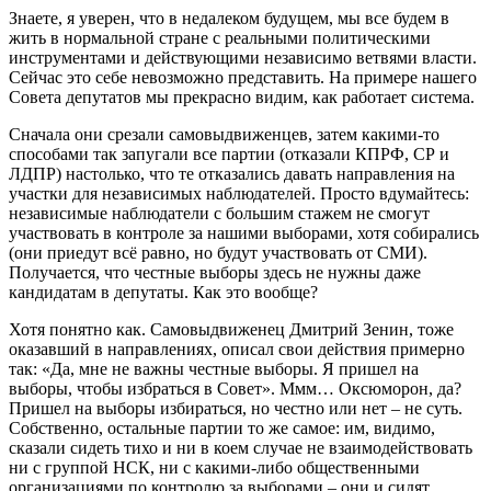
Знаете, я уверен, что в недалеком будущем, мы все будем в
жить в нормальной стране с реальными политическими
инструментами и действующими независимо ветвями власти.
Сейчас это себе невозможно представить. На примере нашего
Совета депутатов мы прекрасно видим, как работает система.
Сначала они срезали самовыдвиженцев, затем какими-то
способами так запугали все партии (отказали КПРФ, СР и
ЛДПР) настолько, что те отказались давать направления на
участки для независимых наблюдателей. Просто вдумайтесь:
независимые наблюдатели с большим стажем не смогут
участвовать в контроле за нашими выборами, хотя собирались
(они приедут всё равно, но будут участвовать от СМИ).
Получается, что честные выборы здесь не нужны даже
кандидатам в депутаты. Как это вообще?
Хотя понятно как. Самовыдвиженец Дмитрий Зенин, тоже
оказавший в направлениях, описал свои действия примерно
так: «Да, мне не важны честные выборы. Я пришел на
выборы, чтобы избраться в Совет». Ммм… Оксюморон, да?
Пришел на выборы избираться, но честно или нет – не суть.
Собственно, остальные партии то же самое: им, видимо,
сказали сидеть тихо и ни в коем случае не взаимодействовать
ни с группой НСК, ни с какими-либо общественными
организациями по контролю за выборами – они и сидят.