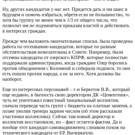
Ну, других кандидатов у нас нет. Придется дать и им шанс в
будущем и помочь избраться, обретя если не большинство, то
хотя бы группу не менее чем в 1/3 от общего числа, что
позволит им не подчиняться приказам властей и действовать
в интересах граждан.
Прежде чем выложить окончательные списки, была проведена
работа по отсеиванию кандидатов, которые по разным
обстоятельствам нежелательны в Совете. Например, были
отсеяны кандидаты от озерского КПРФ, которые полностью
поддержали администрацию, когда граждане Озер боролись
против объединения с Коломной и собирали подписи, то они
есть пошли против народа, а не за него. Хотя должны бы
наоборот.
Еще из интересных персонажей – г-н Беркетов В.В., который
еще недавно, в бытность свою директором ДК «Цементник»,
чуть не уничтожил известный танцевальный коллектив,
сначала переведя часть групп с бюджета на платные занятия, а
позже уволив тренера задним числом (об этом рассказали
участники коллектива). Сейчас там новый директор и
коллектив восстановили, но – факт остается фактом. Да и
вообще этот кандидат-самовыдвиженец слишком похож на
технического кандидата от ЕР. Вычеркнули.