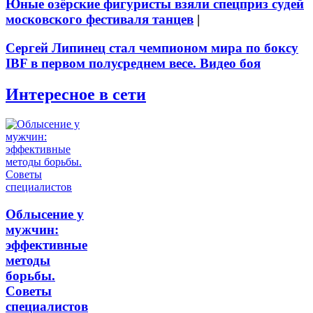
Юные озёрские фигуристы взяли спецприз судей
московского фестиваля танцев
|
Сергей Липинец стал чемпионом мира по боксу
IBF в первом полусреднем весе. Видео боя
Интересное в сети
Облысение у
мужчин:
эффективные
методы
борьбы.
Советы
специалистов