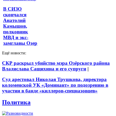
В СИЗО
скончался
Анатолий
Камышов,
полковник
МВД и экс-
замглавы Озер
Ещё новости:
СКР раскрыл убийство мэра Озёрского района
Владислава Сащихина и его супруги
|
Суд арестовал Николая Трушкова, директора
коломенской УК «Доминант» по подозрению в
участии в банде «киллеров-спецназовцев»
Политика