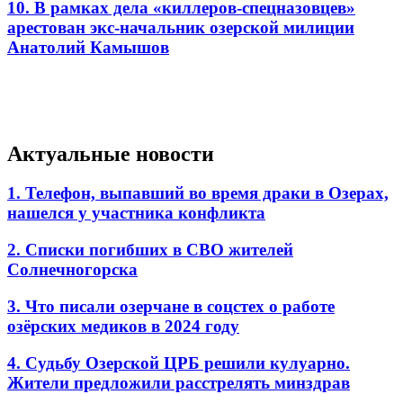
10. В рамках дела «киллеров-спецназовцев»
арестован экс-начальник озерской милиции
Анатолий Камышов
Актуальные новости
1. Телефон, выпавший во время драки в Озерах,
нашелся у участника конфликта
2. Списки погибших в СВО жителей
Солнечногорска
3. Что писали озерчане в соцстех о работе
озёрских медиков в 2024 году
4. Судьбу Озерской ЦРБ решили кулуарно.
Жители предложили расстрелять минздрав