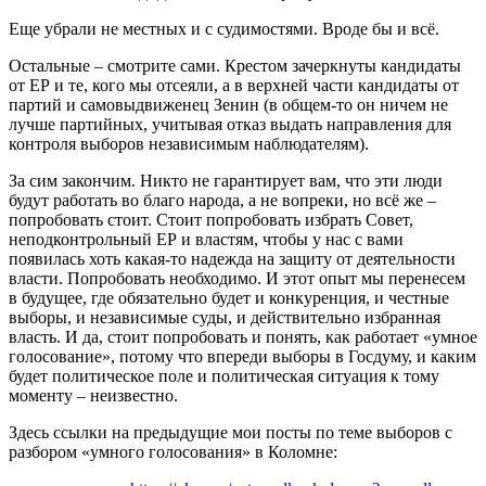
Еще убрали не местных и с судимостями. Вроде бы и всё.
Остальные – смотрите сами. Крестом зачеркнуты кандидаты
от ЕР и те, кого мы отсеяли, а в верхней части кандидаты от
партий и самовыдвиженец Зенин (в общем-то он ничем не
лучше партийных, учитывая отказ выдать направления для
контроля выборов независимым наблюдателям).
За сим закончим. Никто не гарантирует вам, что эти люди
будут работать во благо народа, а не вопреки, но всё же –
попробовать стоит. Стоит попробовать избрать Совет,
неподконтрольный ЕР и властям, чтобы у нас с вами
появилась хоть какая-то надежда на защиту от деятельности
власти. Попробовать необходимо. И этот опыт мы перенесем
в будущее, где обязательно будет и конкуренция, и честные
выборы, и независимые суды, и действительно избранная
власть. И да, стоит попробовать и понять, как работает «умное
голосование», потому что впереди выборы в Госдуму, и каким
будет политическое поле и политическая ситуация к тому
моменту – неизвестно.
Здесь ссылки на предыдущие мои посты по теме выборов с
разбором «умного голосования» в Коломне: