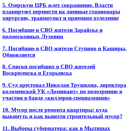
5. Озерскую ЦРБ ждет сокращение. Власти
планируют перевести на дневные стационары
хирургию, травмпункт и приемное отделение
6. Погибшие в СВО жители Зарайска и
подмосковных Луховиц
7. Погибшие в СВО жители Ступино и Каширы.
Обновляется
8. Списки погибших в СВО жителей
Воскресенска и Егорьевска
9. Суд арестовал Николая Трушкова, директора
коломенской УК «Доминант» по подозрению в
участии в банде «киллеров-спецназовцев»
10. Мусор после ремонта квартиры: куда
выкинуть и как вывезти строительный мусор?
11. Выборы губернатора: как в Мытищах