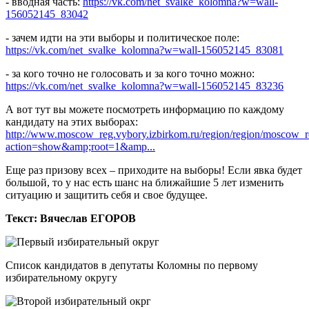
- вводная часть:
https://vk.com/net_svalke_kolomna?w=wall-
156052145_83042
- зачем идти на эти выборы и политическое поле:
https://vk.com/net_svalke_kolomna?w=wall-156052145_83081
- за кого точно не голосовать и за кого точно можно:
https://vk.com/net_svalke_kolomna?w=wall-156052145_83236
А вот тут вы можете посмотреть информацию по каждому
кандидату на этих выборах:
http://www.moscow_reg.vybory.izbirkom.ru/region/region/moscow_
action=show&amp;root=1&amp...
Еще раз призову всех – приходите на выборы! Если явка будет
большой, то у нас есть шанс на ближайшие 5 лет изменить
ситуацию и защитить себя и свое будущее.
Текст: Вячеслав ЕГОРОВ
Список кандидатов в депутаты Коломны по первому
избирательному округу