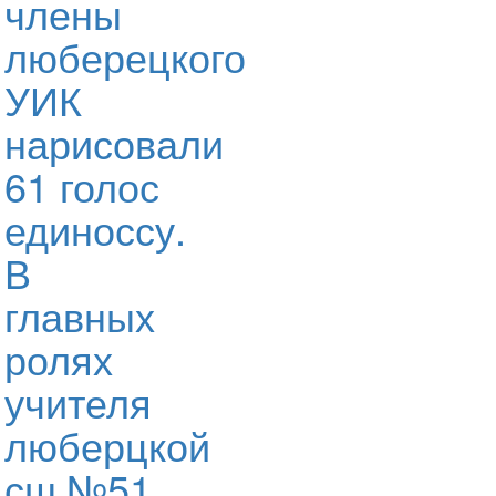
члены
люберецкого
УИК
нарисовали
61 голос
единоссу.
В
главных
ролях
учителя
люберцкой
сш №51