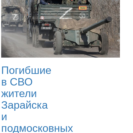
Погибшие
в СВО
жители
Зарайска
и
подмосковных