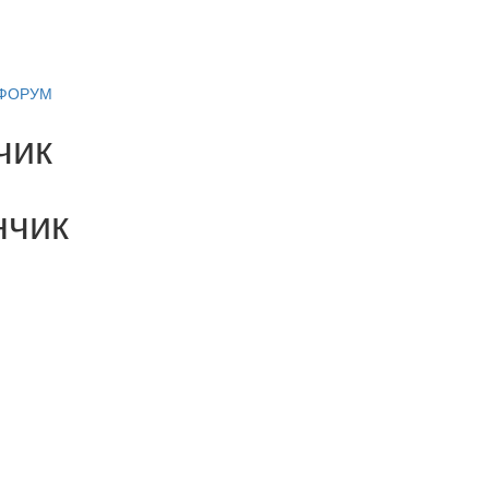
ФОРУМ
чик
нчик