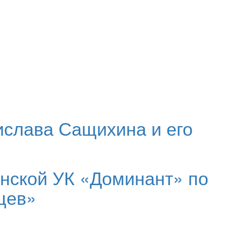
ислава Сащихина и его
енской УК «Доминант» по
цев»