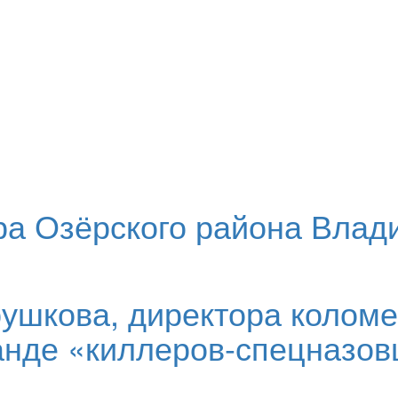
ра Озёрского района Влад
рушкова, директора колом
анде «киллеров-спецназов