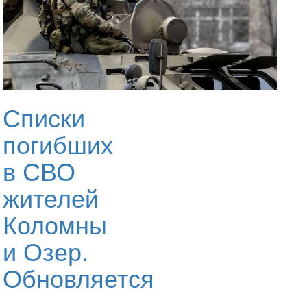
Списки
погибших
в СВО
жителей
Коломны
и Озер.
Обновляется