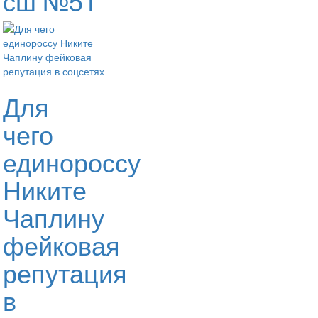
сш №51
Для
чего
единороссу
Никите
Чаплину
фейковая
репутация
в