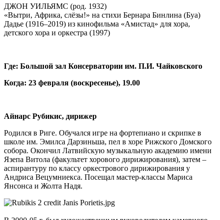
ДЖОН УИЛЬЯМС (род. 1932)
«Вытри, Африка, слёзы!» на стихи Бернара Бинлина (Буа)
Дадье (1916–2019) из кинофильма «Амистад» для хора,
детского хора и оркестра (1997)
Где: Большой зал Консерватории им. П.И. Чайковского
Когда: 23 февраля (воскресенье), 19.00
Айнарс Рубикис, дирижер
Родился в Риге. Обучался игре на фортепиано и скрипке в
школе им. Эмилса Дарзиньша, пел в хоре Рижского Домского
собора. Окончил Латвийскую музыкальную академию имени
Язепа Витола (факультет хорового дирижирования), затем –
аспирантуру по классу оркестрового дирижирования у
Андриса Вецумниекса. Посещал мастер-классы Мариса
Янсонса и Жолта Надя.