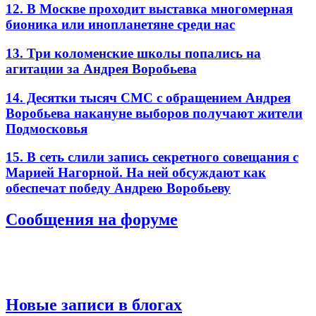
12. В Москве проходит выставка многомерная
бионика или инопланетяне среди нас
13. Три коломенские школы попались на
агитации за Андрея Воробьева
14. Десятки тысяч СМС с обращением Андрея
Воробьева накануне выборов получают жители
Подмосковья
15. В сеть слили запись секретного совещания с
Марией Нагорной. На ней обсуждают как
обеспечат победу Андрею Воробьеву
Сообщения на форуме
Новые записи в блогах