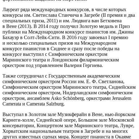
Лауреат ряда международных конкурсов, в числе которых
конкурсы им. Светислава Станчича в Загребе (II премия и два
специальных приза, 2011) и им. Людвига ван Бетховена
в Вене (2013). В 2014 году получил Золотую медаль и Приз
публики на Международном конкурсе пианистов им. Джины
Бахауэр в Солт-Лейк-Сити. В 2016 году завоевал I премию
и несколько специальных призов на Международном
конкурсе пианистов в Сиднее и сразу после победы на
конкурсе выступил с Симфоническим оркестром
Мариинского театра и Лондонским филармоническим
оркестром под управлением Валерия Гергиева.
Также сотрудничал с Государственным академическим
симфоническим оркестром России им. Е. Ф. Светланова,
Симфоническим оркестром Мариинского театра, Сиднейским
симфоническим оркестром, Нидерландским симфоническим
оркестром, ансамблем Asko Schönberg, оркестрами Jerusalem
Camerata и Camerata Salzburg.
Выступал в Золотом зале Музикферайн в Вене, нью-йоркском
Карнеги-холле, Сиднейской опере, Большом зале Московской
консерватории, Концертном зале Мариинского театра, Лувре,
Хорватским национальным театром в Загребе и на многих
других известных сценах мира. Концерт пианиста в Окаяме