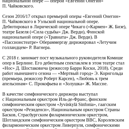
национальной опере — оперой «Евгений Онегин»
П. Чайковского.
Сезон 2016/17 открыл премьерой оперы «Евгений Онегин»
П. Чайковского в Уэльской национальной опере.
Дебютировал в Лирической опере Чикаго («Кармен» Ж. Бизе),
театре Базеля («Сила судьбы» Дж. Верди), Финской
национальной опере («Травиата» Дж. Верди). В
«Пассионстеатре» Обераммергау дирижировал «Летучим
голландцем» Р. Вагнера.
С 2018 г. занимает пост музыкального руководителя Комише
опер в Берлине. Его дебютным спектаклем в этом театре стал
«Нос» Д. Шостаковича (режиссер Барри Коски, 2018). Среди
работ нынешнего сезона — «Мертвый город» Э. Корнгольда
(премьера, режиссер Роберт Карсен), «Любовь к трем
апельсинам» С. Прокофьева и «Золушка» Ж. Массне.
В качестве симфонического дирижера выступал
с Национальным оркестром Иль-де-Франс, финским
симфоническим оркестром «Jyväskylä Sinfonia», гаагским
оркестром «Резиденси», Национальным оркестром Страны
Басков, Страсбургским филармоническим оркестром,
Шотландским симфоническим оркестром BBC, Королевским
филармоническим оркестром Ливерпуля, симфоническими