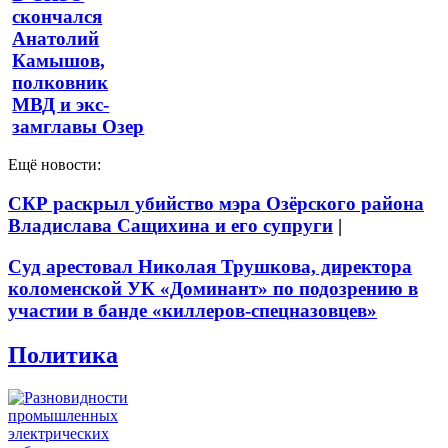
скончался
Анатолий
Камышов,
полковник
МВД и экс-
замглавы Озер
Ещё новости:
СКР раскрыл убийство мэра Озёрского района
Владислава Сащихина и его супруги
|
Суд арестовал Николая Трушкова, директора
коломенской УК «Доминант» по подозрению в
участии в банде «киллеров-спецназовцев»
Политика