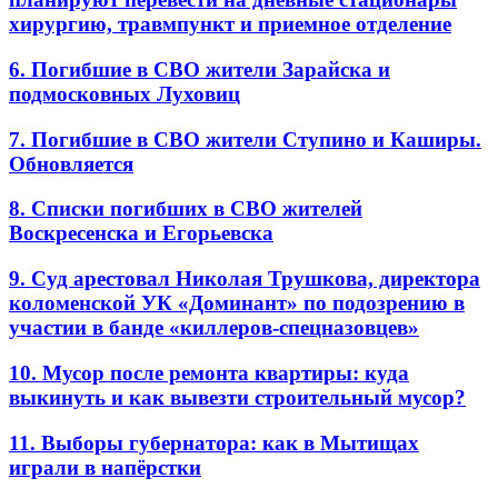
хирургию, травмпункт и приемное отделение
6. Погибшие в СВО жители Зарайска и
подмосковных Луховиц
7. Погибшие в СВО жители Ступино и Каширы.
Обновляется
8. Списки погибших в СВО жителей
Воскресенска и Егорьевска
9. Суд арестовал Николая Трушкова, директора
коломенской УК «Доминант» по подозрению в
участии в банде «киллеров-спецназовцев»
10. Мусор после ремонта квартиры: куда
выкинуть и как вывезти строительный мусор?
11. Выборы губернатора: как в Мытищах
играли в напёрстки