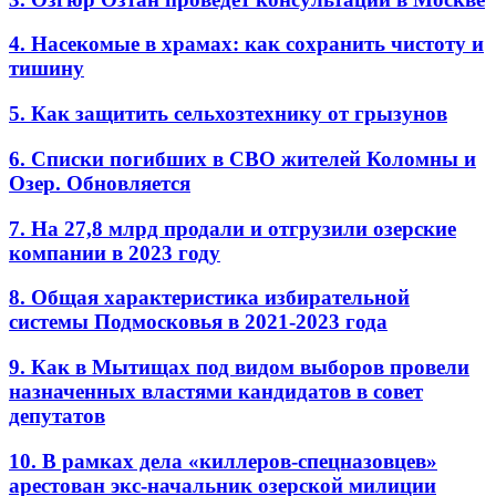
4. Насекомые в храмах: как сохранить чистоту и
тишину
5. Как защитить сельхозтехнику от грызунов
6. Списки погибших в СВО жителей Коломны и
Озер. Обновляется
7. На 27,8 млрд продали и отгрузили озерские
компании в 2023 году
8. Общая характеристика избирательной
системы Подмосковья в 2021-2023 года
9. Как в Мытищах под видом выборов провели
назначенных властями кандидатов в совет
депутатов
10. В рамках дела «киллеров-спецназовцев»
арестован экс-начальник озерской милиции