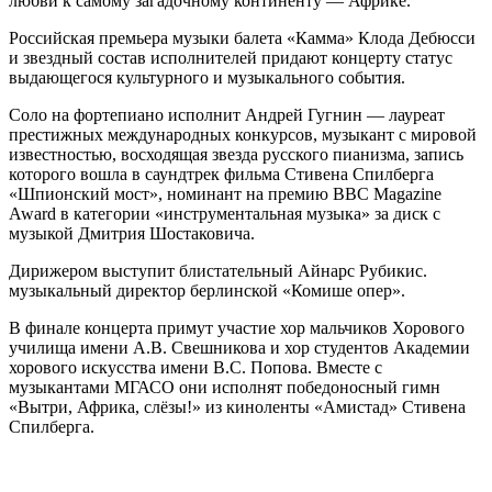
любви к самому загадочному континенту — Африке.
Российская премьера музыки балета «Камма» Клода Дебюсси
и звездный состав исполнителей придают концерту статус
выдающегося культурного и музыкального события.
Соло на фортепиано исполнит Андрей Гугнин — лауреат
престижных международных конкурсов, музыкант с мировой
известностью, восходящая звезда русского пианизма, запись
которого вошла в саундтрек фильма Стивена Спилберга
«Шпионский мост», номинант на премию BBC Magazine
Award в категории «инструментальная музыка» за диск с
музыкой Дмитрия Шостаковича.
Дирижером выступит блистательный Айнарс Рубикис.
музыкальный директор берлинской «Комише опер».
В финале концерта примут участие хор мальчиков Хорового
училища имени А.В. Свешникова и хор студентов Академии
хорового искусства имени В.С. Попова. Вместе с
музыкантами МГАСО они исполнят победоносный гимн
«Вытри, Африка, слёзы!» из киноленты «Амистад» Стивена
Спилберга.