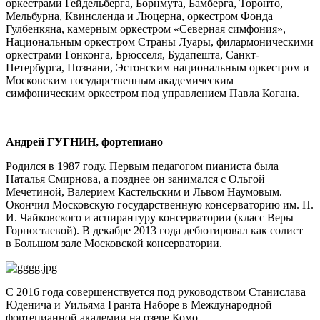
оркестрами Гейдельберга, Борнмута, Бамберга, Торонто,
Мельбурна, Квинсленда и Люцерна, оркестром Фонда
Гулбенкяна, камерным оркестром «Северная симфония»,
Национальным оркестром Страны Луары, филармоническими
оркестрами Гонконга, Брюсселя, Будапешта, Санкт-
Петербурга, Познани, Эстонским национальным оркестром и
Московским государственным академическим
симфоническим оркестром под управлением Павла Когана.
Андрей ГУГНИН, фортепиано
Родился в 1987 году. Первым педагогом пианиста была
Наталья Смирнова, а позднее он занимался с Ольгой
Мечетиной, Валерием Кастельским и Львом Наумовым.
Окончил Московскую государственную консерваторию им. П.
И. Чайковского и аспирантуру консерватории (класс Веры
Горностаевой). В декабре 2013 года дебютировал как солист
в Большом зале Московской консерватории.
С 2016 года совершенствуется под руководством Станислава
Юденича и Уильяма Гранта Наборе в Международной
фортепианной академии на озере Комо.