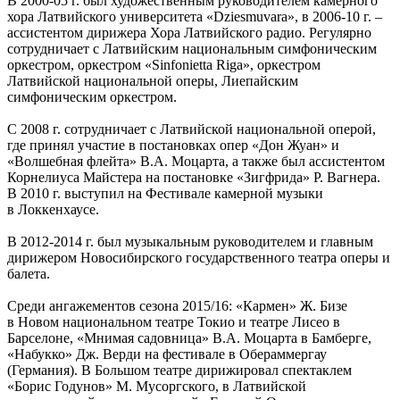
В 2000-05 г. был художественным руководителем камерного
хора Латвийского университета «Dziesmuvara», в 2006-10 г. –
ассистентом дирижера Хора Латвийского радио. Регулярно
сотрудничает с Латвийским национальным симфоническим
оркестром, оркестром «Sinfonietta Riga», оркестром
Латвийской национальной оперы, Лиепайским
симфоническим оркестром.
С 2008 г. сотрудничает с Латвийской национальной оперой,
где принял участие в постановках опер «Дон Жуан» и
«Волшебная флейта» В.А. Моцарта, а также был ассистентом
Корнелиуса Майстера на постановке «Зигфрида» Р. Вагнера.
В 2010 г. выступил на Фестивале камерной музыки
в Локкенхаусе.
В 2012-2014 г. был музыкальным руководителем и главным
дирижером Новосибирского государственного театра оперы и
балета.
Среди ангажементов сезона 2015/16: «Кармен» Ж. Бизе
в Новом национальном театре Токио и театре Лисео в
Барселоне, «Мнимая садовница» В.А. Моцарта в Бамберге,
«Набукко» Дж. Верди на фестивале в Обераммергау
(Германия). В Большом театре дирижировал спектаклем
«Борис Годунов» М. Мусоргского, в Латвийской