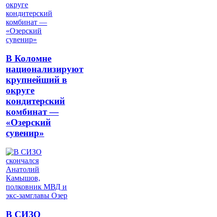
В Коломне
национализируют
крупнейший в
округе
кондитерский
комбинат —
«Озерский
сувенир»
В СИЗО