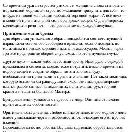
Со временем ураган страстей утихает, и женщина снова становится
нормальной модницей, страстно желающей прикупить для себя что-
нибудь из новой коллекции любимой торговой марки. А всё дело —
в мощной притягательной силе брендовых вещей. О дизайнерских
коллекциях и речи нет — это розовая мечта каждой девушки.
Притяжение магии бренда
Для обретения уникального образа понадобится соответствующий
наряд. Если есть много свободного времени, можно поездить по
магазинам в поисках хорошего платья и аксессуаров. Месяца через
три все предприятие обернётся успехом, но это в лучшем случае.
Другое дело — какой-либо известный бренд. Имея дело с одеждой
премиального сегмента, можно тоже потратить немало времени на
подбор вещей и создание образа, но эти хлопоты будут
необыкновенно приятными и притягательными. Нет такой модницы,
которую оставили бы равнодушной эксклюзивные дизайнерские
платья, рассчитанные на подлинных ценительниц рукотворной
красоты и таланта большого Мастера.
Брендовые вещи узнаются с первого взгляда. Они имеют немало
притягательных особенностей:
Оригинальность дизайна. Любое платье от известного модного дома
имеет уникальные черты и особенности, отличающие его от прочих
изделий.
Высочайшее качество работы. Все швы тщательно обрабатываются.