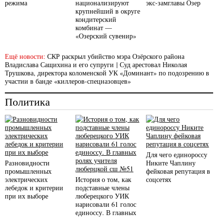
режима
национализируют
экс-замглавы Озер
крупнейший в округе
кондитерский
комбинат —
«Озерский сувенир»
Ещё новости:
СКР раскрыл убийство мэра Озёрского района
Владислава Сащихина и его супруги
|
Суд арестовал Николая
Трушкова, директора коломенской УК «Доминант» по подозрению в
участии в банде «киллеров-спецназовцев»
Политика
Для чего единороссу
Разновидности
Никите Чаплину
промышленных
фейковая репутация в
электрических
История о том, как
соцсетях
лебедок и критерии
подставные члены
при их выборе
люберецкого УИК
нарисовали 61 голос
единоссу. В главных