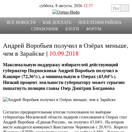
суббота, 8 августа, 2026
12:37
ВСЕ НОВОСТИ
·
КАК ДОЕХАТЬ
·
ПОСЕЛЕНИЯ РАЙОНА
·
СПРАВОЧНИК
·
БЛОГИ
·
ФОРУМ
Андрей Воробьев получил в Озёрах меньше,
чем в Зарайске |
10.09.2018
Максимальную поддержку избирателей действующий
губернатор Подмосковья Андрей Воробьев получил в
Кашире (72,36%), а минимальную в Озерах (43,04%).
Низкий процент лояльности губернатору может серьезно
пошатнуть позиции главы Озер Дмитрия Богданова
Согласно предварительным итогам голосования по выборам
губернатора Московской области лидером голосования в Озерах стал
Андрей Воробьев «Единая Россия», он получил 43,04%. На втором
месте находится коммунист Константин Черемисов с 20,91%. Кирилл
Жигарев (ЛДПР) занял третье место — он набрал 8,85%. Эколог от