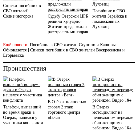
Списки погибших в
СВО жителей
Погибшие в СВО
Солнечногорска
Судьбу Озерской ЦРБ
жители Зарайска и
решили кулуарно.
подмосковных
Жители предложили
Луховиц
расстрелять минздрав
Ещё новости:
Погибшие в СВО жители Ступино и Каширы.
Обновляется
|
Списки погибших в СВО жителей Воскресенска и
Егорьевска
Происшествия
В Озёрах полностью
Телефон, выпавший
сгорел 2 этаж
В Озерах
во время драки в
торгового центра
мотоциклист на
Озерах, нашелся у
«Вега»
пешеходном переходе
участника конфликта
сбил женщину с
ребенком. Видео 18+