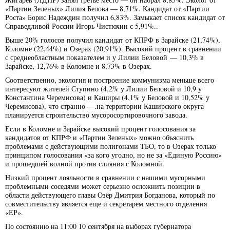
«Партии Зеленых» Лилия Белова — 8,71%. Кандидат от «Партии
Роста» Борис Надеждин получил 6,83%. Замыкает список кандидат от
Справедливой России Игорь Чистюхин с 5,91%..
Выше 20% голосов получил кандидат от КПРФ в Зарайске (21,74%),
Коломне (22,44%) и Озерах (20,91%). Высокий процент в сравнении
с среднеобластным показателем и у Лилии Беловой — 10,3% в
Зарайске, 12,76% в Коломне и 8,73% в Озерах.
Соответственно, экология и построение коммунизма меньше всего
интересуют жителей Ступино (4,2% у Лилии Беловой и 10,9 у
Константина Черемисова) и Каширы (4,1% у Беловой и 10,52% у
Черемисова), что странно —.на территории Каширского округа
планируется строительство мусоросортировочного завода.
Если в Коломне и Зарайске высокий процент голосования за
кандидатов от КПРФ и «Партии Зеленых» можно объяснить
проблемами с действующими полигонами ТБО, то в Озерах только
принципом голосования «за кого угодно, но не за «Единую Россию»
и прошедшей волной против слияния с Коломной.
Низкий процент лояльности в сравнении с нашими мусорными
проблемными соседями может серьезно осложнить позиции в
области действующего главы Озёр Дмитрия Богданова, который по
совместительству является еще и секретарем местного отделения
«ЕР».
По состоянию на 11:00 10 сентября на выборах губернатора