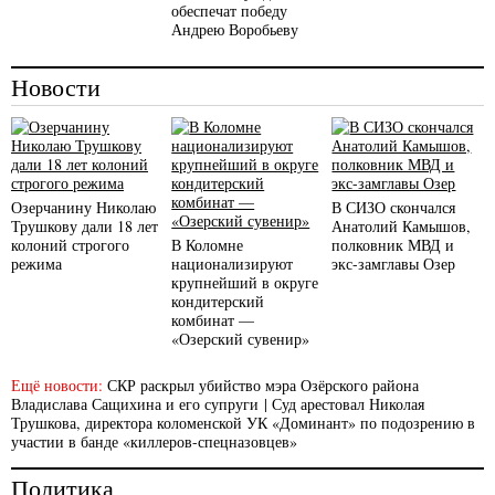
обеспечат победу
Андрею Воробьеву
Новости
Озерчанину Николаю
В СИЗО скончался
Трушкову дали 18 лет
Анатолий Камышов,
колоний строгого
В Коломне
полковник МВД и
режима
национализируют
экс-замглавы Озер
крупнейший в округе
кондитерский
комбинат —
«Озерский сувенир»
Ещё новости:
СКР раскрыл убийство мэра Озёрского района
Владислава Сащихина и его супруги
|
Суд арестовал Николая
Трушкова, директора коломенской УК «Доминант» по подозрению в
участии в банде «киллеров-спецназовцев»
Политика